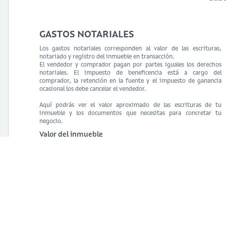
GASTOS NOTARIALES
Los gastos notariales corresponden al valor de las escrituras,
notariado y registro del inmueble en transacción.
El vendedor y comprador pagan por partes iguales los derechos
notariales. El impuesto de beneficencia está a cargo del
comprador, la retención en la fuente y el impuesto de ganancia
ocasional los debe cancelar el vendedor.
Aquí podrás ver el valor aproximado de las escrituras de tu
inmueble y los documentos que necesitas para concretar tu
negocio.
Valor del inmueble
$ 1.417.000.000