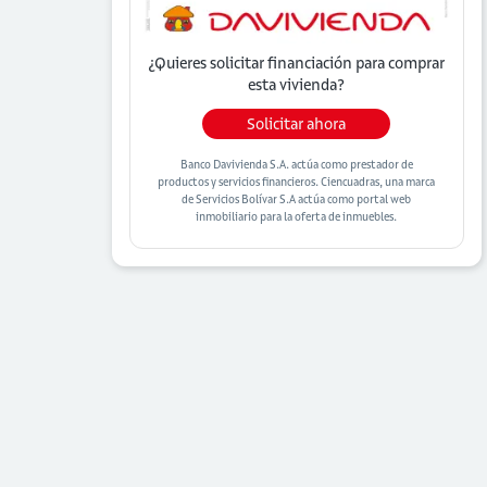
¿Quieres solicitar financiación para
comprar
esta vivienda?
Solicitar ahora
Banco Davivienda S.A. actúa como prestador de
productos y servicios financieros. Ciencuadras, una marca
de Servicios Bolívar S.A actúa como portal web
inmobiliario para la oferta de inmuebles.