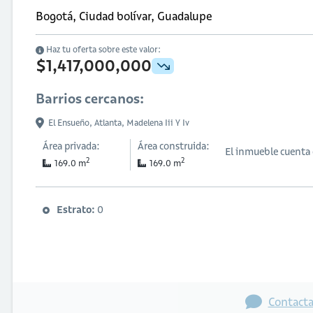
Bogotá, Ciudad bolívar, Guadalupe
Haz tu oferta sobre este valor:
$1,417,000,000
Barrios cercanos:
El Ensueño,
Atlanta,
Madelena Iii Y Iv
Área privada:
Área construida:
El inmueble cuenta
2
2
169.0 m
169.0 m
Estrato:
0
Contacta