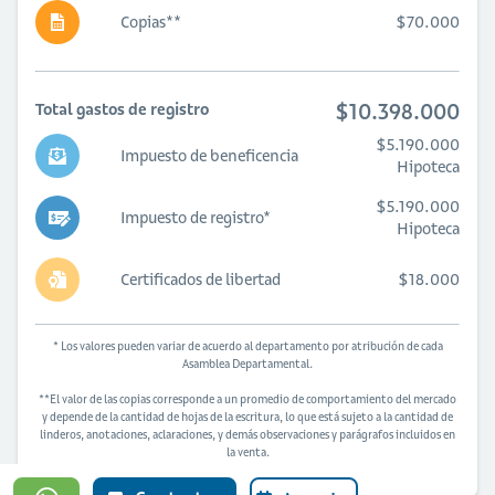
Copias**
$70.000
$10.398.000
Total gastos de registro
$5.190.000
Impuesto de beneficencia
Hipoteca
$5.190.000
Impuesto de registro*
Hipoteca
Certificados de libertad
$18.000
* Los valores pueden variar de acuerdo al departamento por atribución de cada
Asamblea Departamental.
**El valor de las copias corresponde a un promedio de comportamiento del mercado
y depende de la cantidad de hojas de la escritura, lo que está sujeto a la cantidad de
linderos, anotaciones, aclaraciones, y demás observaciones y parágrafos incluidos en
la venta.