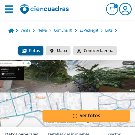
0
Venta
Neiva
Comuna 10
El Pedregal
Lote
Fotos
Mapa
Conocer la zona
ver fotos
Datos generales
Detalles del inmueble
Gastos