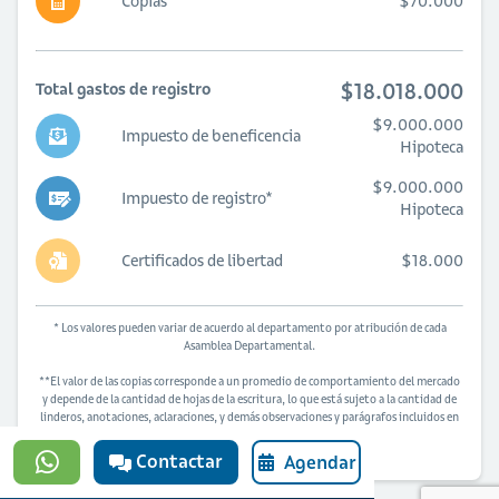
Copias**
$70.000
$18.018.000
Total gastos de registro
$9.000.000
Impuesto de beneficencia
Hipoteca
$9.000.000
Impuesto de registro*
Hipoteca
Certificados de libertad
$18.000
* Los valores pueden variar de acuerdo al departamento por atribución de cada
Asamblea Departamental.
**El valor de las copias corresponde a un promedio de comportamiento del mercado
y depende de la cantidad de hojas de la escritura, lo que está sujeto a la cantidad de
linderos, anotaciones, aclaraciones, y demás observaciones y parágrafos incluidos en
la venta.
Contactar
Agendar