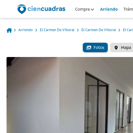
Arriendo
Compra
Trámi
Arriendo
El Carmen De Viboral
El Carmen De Viboral
El Ca
Fotos
Mapa