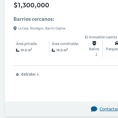
$1,300,000
Barrios cercanos:
La Ceja,
Rionegro,
Barrio Ospina
El inmueble cuenta
Área privada:
Área construida:
Baños
Parque
2
2
19.0 m
19.0 m
2
Estrato:
4
Contactar