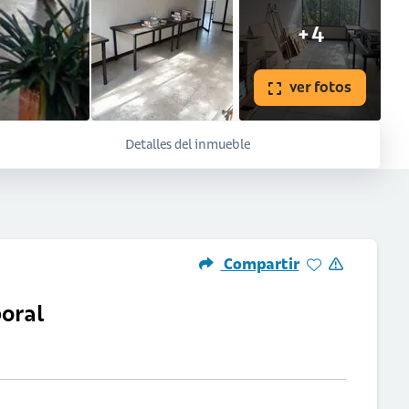
+4
ver fotos
Detalles del inmueble
Compartir
boral