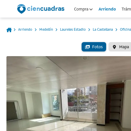
Arriendo
Compra
Trámi
Arriendo
Medellín
Laureles Estadio
La Castellana
Oficin
Fotos
Mapa