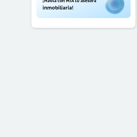
¡Habla con MIA tu asesora
inmobiliaria!