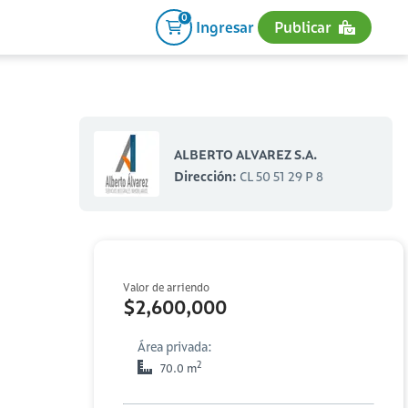
0
Ingresar
Publicar
ALBERTO ALVAREZ S.A.
Dirección:
CL 50 51 29 P 8
Valor de arriendo
$2,600,000
Área privada:
2
70.0 m