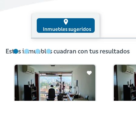
place
Inmuebles sugeridos
Estos inmuebles cuadran con tus resultados
Arriendo con administración:
Arriendo 
$2,900,000
$2,9