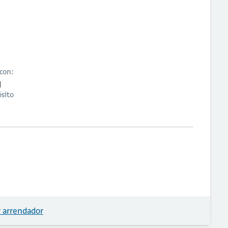
 con:
sito
1
 arrendador