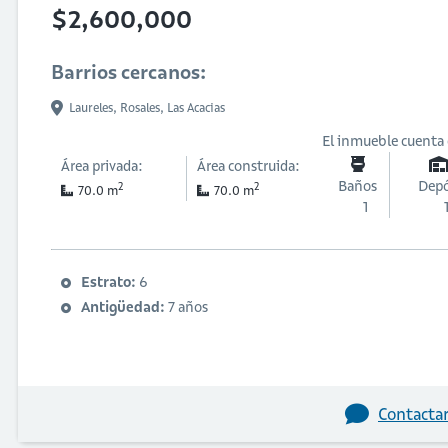
$2,600,000
Barrios cercanos:
Laureles,
Rosales,
Las Acacias
El inmueble cuenta
Área privada:
Área construida:
Baños
Depó
2
2
70.0 m
70.0 m
1
Estrato:
6
Antigüedad:
7 años
Contactar