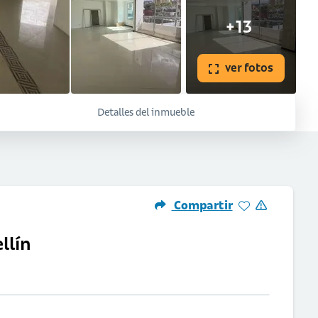
+13
ver fotos
Detalles del inmueble
Compartir
llín