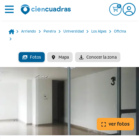
0
Arriendo
Pereira
Universidad
Los Alpes
Oficina
Fotos
Mapa
Conocer la zona
ver fotos