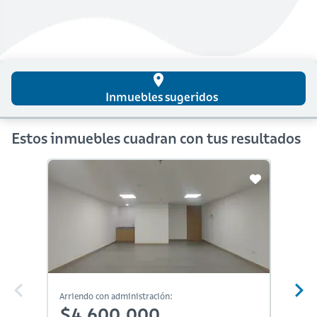
place
Inmuebles sugeridos
Estos inmuebles cuadran con tus resultados
Arriendo con administración:
Arriendo
$4,600,000
$4,