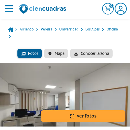
0
Arriendo
Pereira
Universidad
Los Alpes
Oficina
Fotos
Mapa
Conocer la zona
ver fotos