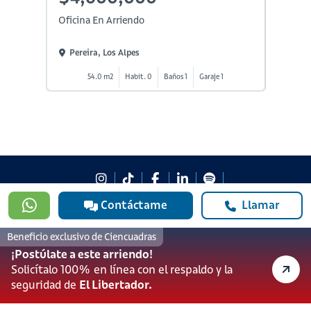
Oficina En Arriendo
Oficina
Pereira, Los Alpes
Perei
54.0 m2
Habit. 0
Baños 1
Garaje 1
5
Contáctame
Llamar
#923
601 3905331
Beneficio exclusivo de Ciencuadras
lineadesoporte923@serviciosbolivar.com
¡Postúlate a este arriendo!
Canales de preferencia
Solicítalo 100% en línea con el respaldo y la
Preguntas frecuentes
seguridad de
El Libertador.
Políticas de Cookies