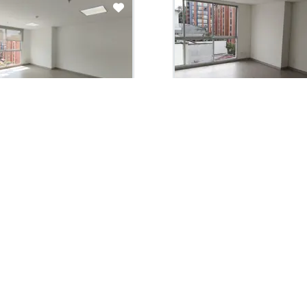
con administración:
Arriendo con administración:
00,000
$1,950,000
En Arriendo
Oficina En Arriendo
, Los Angeles
Pereira, Los Angeles
Habit. 0
Baños 1
Garaje 1
Habit. 0
Baños 0
Garaj