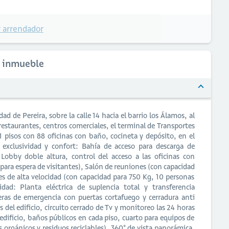
 arrendador
l inmueble
ad de Pereira, sobre la calle 14 hacia el barrio los Álamos, al
a restaurantes, centros comerciales, el terminal de Transportes
 11 pisos con 88 oficinas con baño, cocineta y depósito, en el
 exclusividad y confort: Bahía de acceso para descarga de
 Lobby doble altura, control del acceso a las oficinas con
 para espera de visitantes), Salón de reuniones (con capacidad
res de alta velocidad (con capacidad para 750 Kg, 10 personas
ad: Planta eléctrica de suplencia total y transferencia
eras de emergencia con puertas cortafuego y cerradura anti
 del edificio, circuito cerrado de Tv y monitoreo las 24 horas
edificio, baños públicos en cada piso, cuarto para equipos de
 orgánicos y residuos reciclables), 360° de vista panorámica,