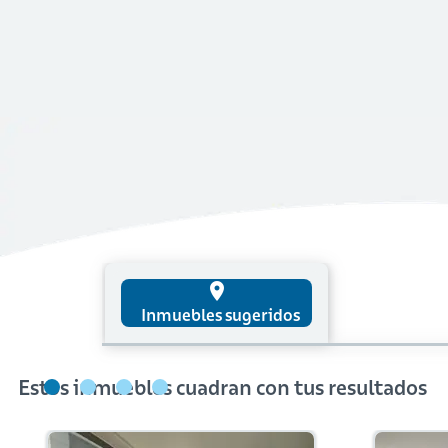
place
Inmuebles sugeridos
Estos inmuebles cuadran con tus resultados