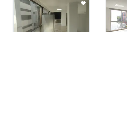
Arriendo con administración:
Arriendo 
$1,900,000
$2,3
Oficina En Arriendo
Oficina 
Pereira, Centro
Pereira
39.0 m2
Habit. 0
Baños 1
Garaje 0
34.0 m2