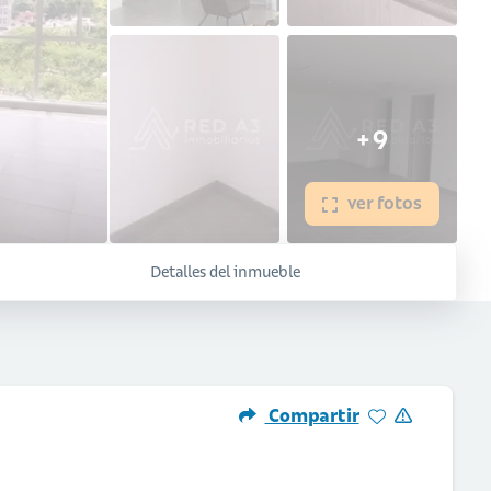
+9
ver fotos
Detalles del inmueble
Compartir