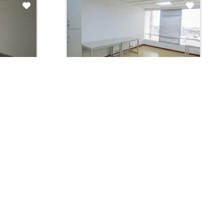
Arriendo con administración:
$1,900,000
Oficina En Arriendo
Pereira, Centro
e 2
25.0 m2
Habit. 0
Baños 1
Garaje 1