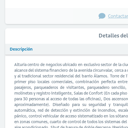
Contactar
Detalles de
Descripción
Alturia centro de negocios ubicado en exclusivo sector de la ciud
alcance del sistema financiero de la avenida circunvalar, cerca 
y al tradicional sector residencial del barrio Álamos. Torre de
primer piso locales comerciales, combinación perfecta entre
pasajeros, parqueaderos de visitantes, parqueadero sencillo,
molinetes y registro inteligente, Salas de Confort (En cada piso
para 30 personas al acceso de todas las oficinas), Dos ascenso
aproximadamente). Diseñado para su seguridad y tranquilid
automática, red de detección y extinción de incendios, escal
pánico, control vehicular de acceso sistematizado en los sótanos
en zonas comunes, cuarto de control de todos los sistemas del 
aire acondicionado, Shut de basura de doble descarga (Residuos