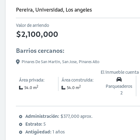
Pereira, Universidad, Los angeles
Valor de arriendo
$2,100,000
Barrios cercanos:
Pinares De San Martin,
San Jose,
Pinares Alto
El inmueble cuenta
Área privada:
Área construida:
Parqueaderos
2
2
54.0 m
54.0 m
2
Administración:
$377,000 aprox.
Estrato:
5
Antigüedad:
1 años