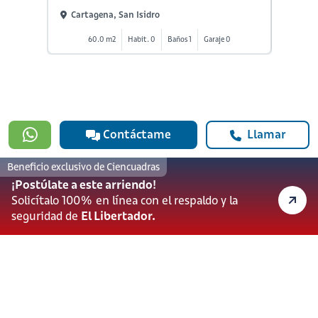
Cartagena, San Isidro
Carta
60.0 m2
Habit. 0
Baños 1
Garaje 0
2
Contáctame
Llamar
Beneficio exclusivo de Ciencuadras
#923
¡Postúlate a este arriendo!
601 3905331
Solicítalo 100% en línea con el respaldo y la
lineadesoporte923@serviciosbolivar.com
seguridad de
El Libertador.
Canales de preferencia
Preguntas frecuentes
Políticas de Cookies
Términos y Condiciones
Política de Tratamiento de Datos Personales