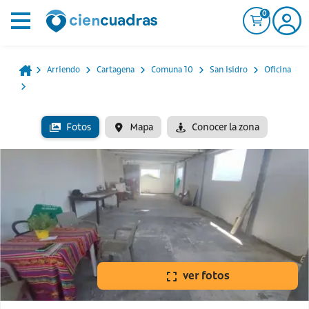
0
Arriendo
Cartagena
Comuna 10
San Isidro
Oficina
Fotos
Mapa
Conocer la zona
ver fotos