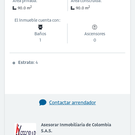
Área privada:
Área construida:
2
2
90.0 m
90.0 m
El inmueble cuenta con:
Baños
Ascensores
1
0
Estrato:
4
Contactar arrendador
Asesorar Inmobiliaria de Colombia
S.A.S.