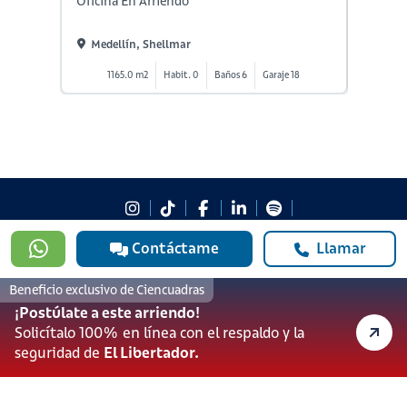
Oficina En Arriendo
Oficina
Medellín, Shellmar
Medel
1165.0 m2
Habit. 0
Baños 6
Garaje 18
92
Contáctame
Llamar
#923
601 3905331
Beneficio exclusivo de Ciencuadras
lineadesoporte923@serviciosbolivar.com
¡Postúlate a este arriendo!
Canales de preferencia
Solicítalo 100% en línea con el respaldo y la
Preguntas frecuentes
seguridad de
El Libertador.
Políticas de Cookies
Términos y Condiciones