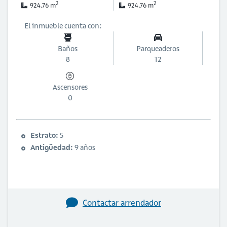
2
2
924.76 m
924.76 m
El inmueble cuenta con:
Baños
Parqueaderos
8
12
Ascensores
0
Estrato:
5
Antigüedad:
9 años
Contactar arrendador