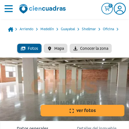
0
Arriendo
Medellín
Guayabal
Shellmar
Oficina
Fotos
Mapa
Conocer la zona
ver fotos
Datos generales
Detalles del inmueble