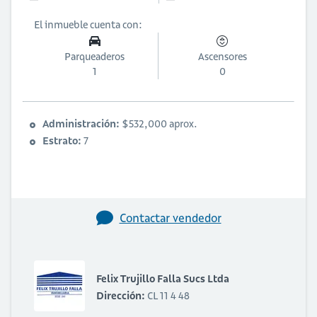
El inmueble cuenta con:
Parqueaderos
Ascensores
1
0
Administración:
$532,000 aprox.
Estrato:
7
Contactar vendedor
Felix Trujillo Falla Sucs Ltda
Dirección:
CL 11 4 48