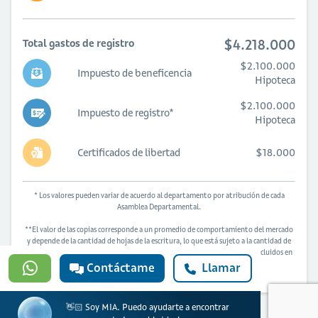
$4.218.000
Total gastos de registro
$2.100.000
Impuesto de beneficencia
Hipoteca
$2.100.000
Impuesto de registro*
Hipoteca
Certificados de libertad
$18.000
* Los valores pueden variar de acuerdo al departamento por atribución de cada
Asamblea Departamental.
**El valor de las copias corresponde a un promedio de comportamiento del mercado
y depende de la cantidad de hojas de la escritura, lo que está sujeto a la cantidad de
linderos, anotaciones, aclaraciones, y demás observaciones y parágrafos incluidos en
la venta.
Contáctame
Llamar
👋🏻 Soy MIA. Puedo ayudarte a encontrar