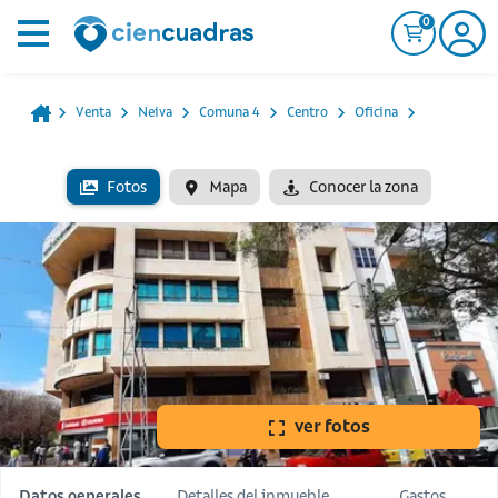
0
Venta
Neiva
Comuna 4
Centro
Oficina
Fotos
Mapa
Conocer la zona
ver fotos
Datos generales
Detalles del inmueble
Gastos