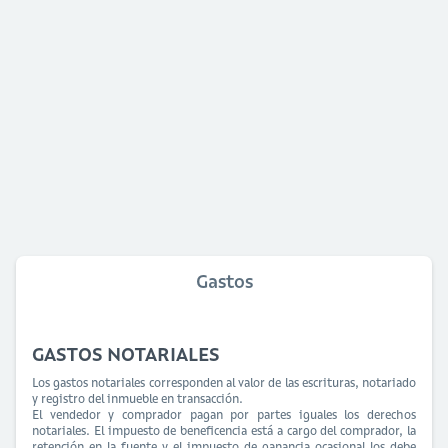
Gastos
GASTOS NOTARIALES
Los gastos notariales corresponden al valor de las escrituras, notariado
y registro del inmueble en transacción.
El vendedor y comprador pagan por partes iguales los derechos
notariales. El impuesto de beneficencia está a cargo del comprador, la
retención en la fuente y el impuesto de ganancia ocasional los debe