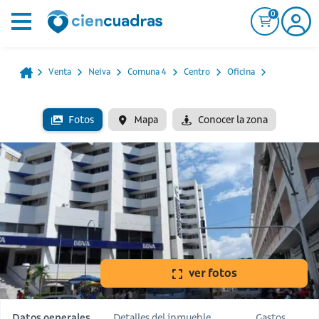
0
Venta
Neiva
Comuna 4
Centro
Oficina
Fotos
Mapa
Conocer la zona
ver fotos
Datos generales
Detalles del inmueble
Gastos