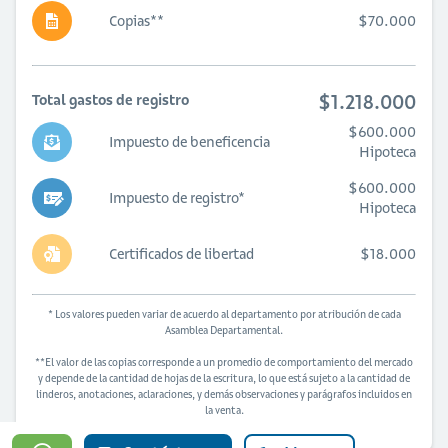
Copias**
$70.000
$1.218.000
Total gastos de registro
$600.000
Impuesto de beneficencia
Hipoteca
$600.000
Impuesto de registro*
Hipoteca
Certificados de libertad
$18.000
* Los valores pueden variar de acuerdo al departamento por atribución de cada
Asamblea Departamental.
**El valor de las copias corresponde a un promedio de comportamiento del mercado
y depende de la cantidad de hojas de la escritura, lo que está sujeto a la cantidad de
linderos, anotaciones, aclaraciones, y demás observaciones y parágrafos incluidos en
la venta.