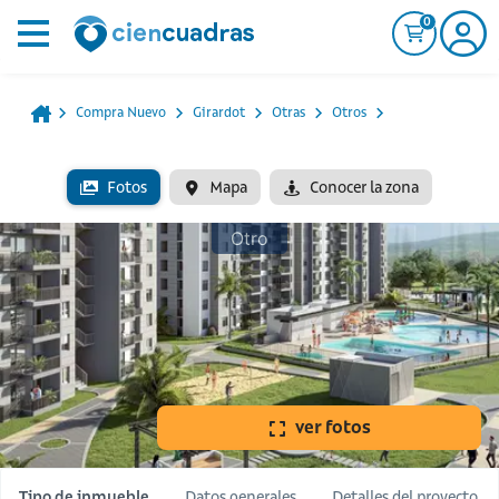
0
Compra Nuevo
Girardot
Otras
Otros
Fotos
Mapa
Conocer la zona
Otro
ver fotos
Tipo de inmueble
Datos generales
Detalles del proyecto