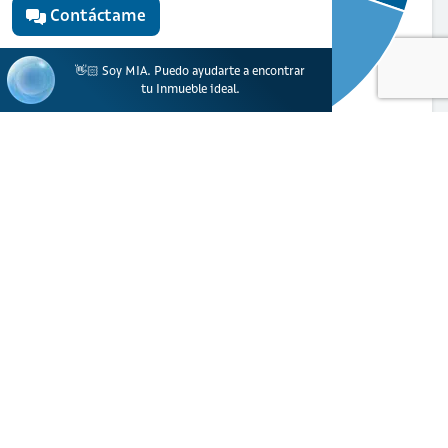
Contáctame
👋🏻 Soy MIA. Puedo ayudarte a encontrar
tu Inmueble ideal.
$5.891.530
Total derechos notariales
Retención en la fuente
$4.290.000
IVA
$244.530 Hipoteca
$1.287.000
Gastos notariales
Hipoteca
Copias**
$70.000