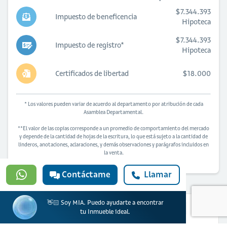
$7.344.393
Impuesto de beneficencia
Hipoteca
$7.344.393
Impuesto de registro*
Hipoteca
Certificados de libertad
$18.000
* Los valores pueden variar de acuerdo al departamento por atribución de cada
Asamblea Departamental.
**El valor de las copias corresponde a un promedio de comportamiento del mercado
y depende de la cantidad de hojas de la escritura, lo que está sujeto a la cantidad de
linderos, anotaciones, aclaraciones, y demás observaciones y parágrafos incluidos en
la venta.
Contáctame
Llamar
👋🏻 Soy MIA. Puedo ayudarte a encontrar
tu Inmueble ideal.