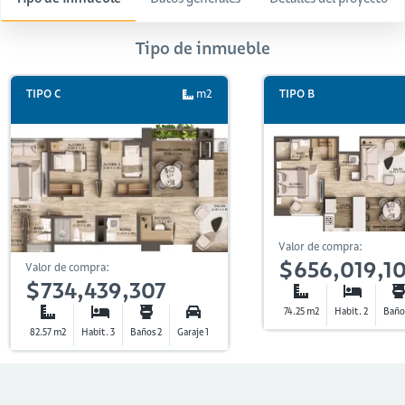
Tipo de inmueble
TIPO C
m2
TIPO B
Valor de compra:
$656,019,1
Valor de compra:
$734,439,307
74.25 m2
Habit. 2
Baño
82.57 m2
Habit. 3
Baños 2
Garaje 1