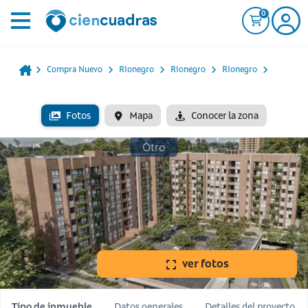
0
Compra Nuevo
Rionegro
Rionegro
Rionegro
Fotos
Mapa
Conocer la zona
Otro
ver fotos
Tipo de inmueble
Datos generales
Detalles del proyecto