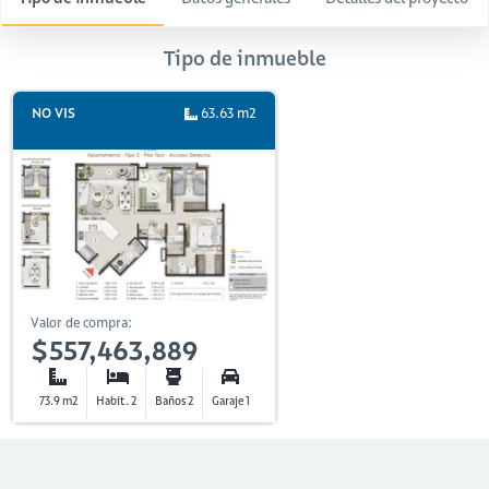
Tipo de inmueble
NO VIS
63.63 m2
Valor de compra:
$557,463,889
73.9 m2
Habit. 2
Baños 2
Garaje 1