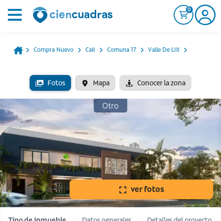
0
Compra Nuevo
Cali
Comuna 17
Valle De Lili
Fotos
Mapa
Conocer la zona
Otro
ver fotos
Tipo de inmueble
Datos generales
Detalles del proyecto