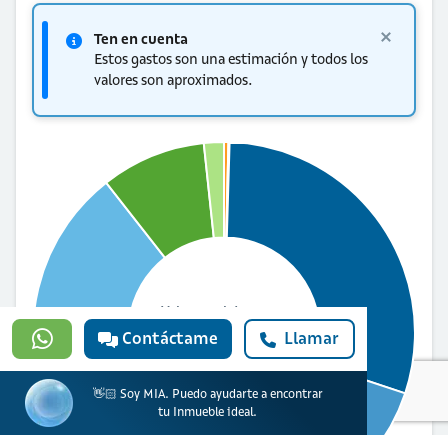
Ten en cuenta
Estos gastos son una estimación y todos los
valores son aproximados.
Valor total de
escrituración
Contáctame
Llamar
$18.802.063
👋🏻 Soy MIA. Puedo ayudarte a encontrar
tu Inmueble ideal.