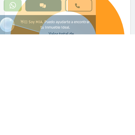
👋🏻 Soy MIA. Puedo ayudarte a encontrar
tu Inmueble ideal.
Valor total de
escrituración
$88.000
$70.000
Total derechos notariales
Retención en la fuente
$0