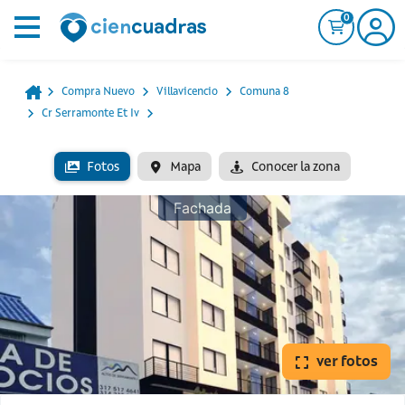
0
Compra Nuevo
Villavicencio
Comuna 8
Cr Serramonte Et Iv
Fotos
Mapa
Conocer la zona
Fachada
ver fotos