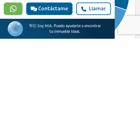
Contáctame
Llamar
👋🏻 Soy MIA. Puedo ayudarte a encontrar
tu Inmueble ideal.
$7.262.100
Total derechos notariales
Retención en la fuente
$5.300.000
IVA
$302.100 Hipoteca
$1.590.000
Gastos notariales
Hipoteca
Copias**
$70.000