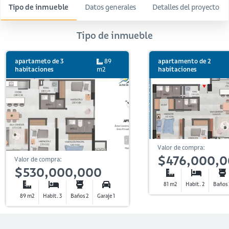
Tipo de inmueble
Datos generales
Detalles del proyecto
Tipo de inmueble
apartameto de 3
89
apartamento de 2
habitaciones
m2
habitaciones
Valor de compra:
$476,000,
Valor de compra:
$530,000,000
81 m2
Habit. 2
Baños 
89 m2
Habit. 3
Baños 2
Garaje 1