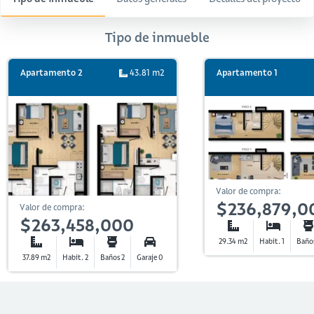
Tipo de inmueble
Apartamento 2
43.81 m2
Apartamento 1
Valor de compra:
$236,879,0
Valor de compra:
$263,458,000
29.34 m2
Habit. 1
Baños
37.89 m2
Habit. 2
Baños 2
Garaje 0