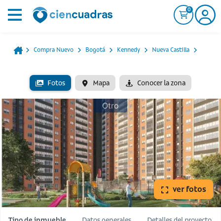
0
Compra Nuevo
Bogotá
Kennedy
Nueva Castilla
Fotos
Mapa
Conocer la zona
Otro
ver fotos
Tipo de inmueble
Datos generales
Detalles del proyecto