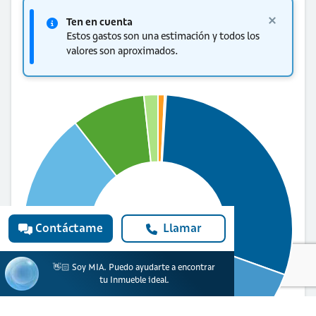
Ten en cuenta
Estos gastos son una estimación y todos los
valores son aproximados.
Valor total de
Contáctame
Llamar
escrituración
$8.932.285
👋🏻 Soy MIA. Puedo ayudarte a encontrar
tu Inmueble ideal.