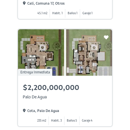
Cali, Comuna 17, Otros
45.1 m2
Habit. 1
Baños 1
Garaje 1
Entrega inmediata
$2,200,000,000
Palo De Agua
Cota, Palo De Agua
235 m2
Habit. 3
Baños 5
Garaje 4