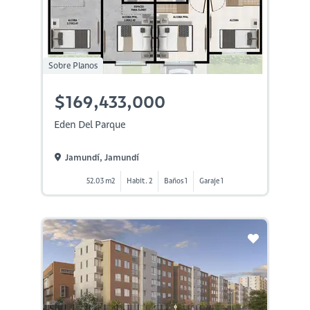
Sobre Planos
$169,433,000
Eden Del Parque
Jamundí, Jamundí
52.03 m2
Habit. 2
Baños 1
Garaje 1