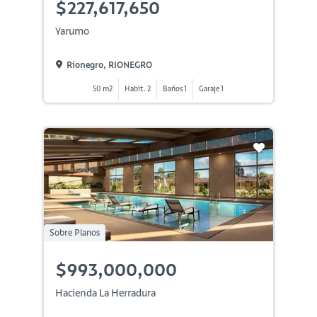
$227,617,650
Yarumo
Rionegro, RIONEGRO
50 m2
Habit. 2
Baños 1
Garaje 1
Sobre Planos
$993,000,000
Hacienda La Herradura