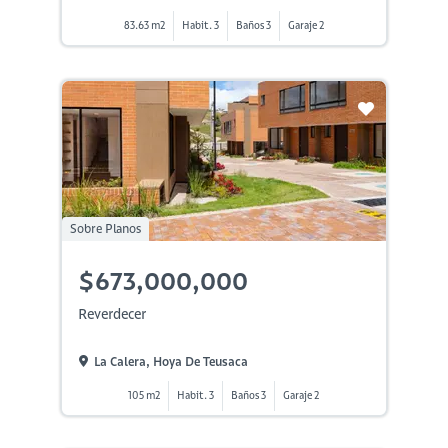
83.63 m2
Habit. 3
Baños 3
Garaje 2
Sobre Planos
$673,000,000
Reverdecer
La Calera, Hoya De Teusaca
105 m2
Habit. 3
Baños 3
Garaje 2