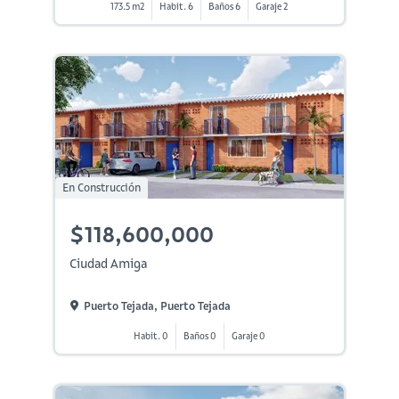
173.5 m2
Habit. 6
Baños 6
Garaje 2
En Construcción
$118,600,000
Ciudad Amiga
Puerto Tejada, Puerto Tejada
Habit. 0
Baños 0
Garaje 0