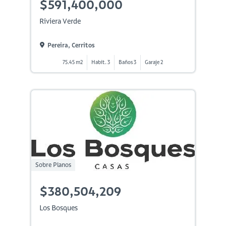
$591,400,000
Riviera Verde
Pereira, Cerritos
75.45 m2
Habit. 3
Baños 3
Garaje 2
Sobre Planos
$380,504,209
Los Bosques