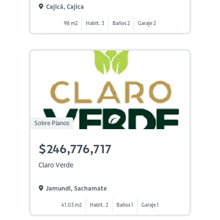
Cajicá, Cajica
98 m2
Habit. 3
Baños 2
Garaje 2
Sobre Planos
$246,776,717
Claro Verde
Jamundí, Sachamate
41.03 m2
Habit. 2
Baños 1
Garaje 1