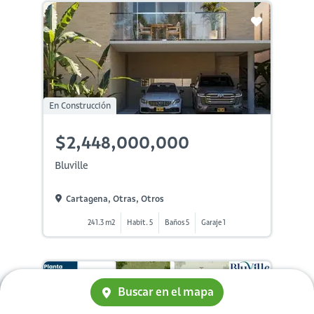
En Construcción
$2,448,000,000
Bluville
Cartagena, Otras, Otros
241.3 m2
Habit. 5
Baños 5
Garaje 1
Buscar en el mapa