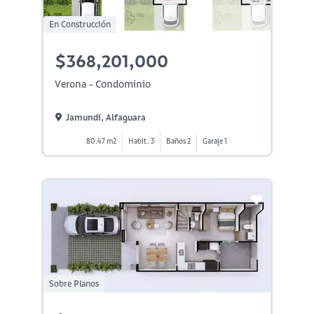
En Construcción
$368,201,000
Verona - Condominio
Jamundí, Alfaguara
80.47 m2
Habit. 3
Baños 2
Garaje 1
Sobre Planos