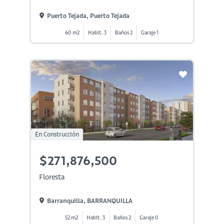
Puerto Tejada, Puerto Tejada
60 m2
Habit. 3
Baños 2
Garaje 1
En Construcción
$271,876,500
Floresta
Barranquilla, BARRANQUILLA
52 m2
Habit. 3
Baños 2
Garaje 0