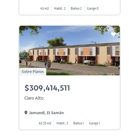
45 m2
Habit. 2
Baños 2
Garaje 0
Sobre Planos
$309,414,511
Claro Alto
Jamundí, El Samán
63.33 m2
Habit. 2
Baños 1
Garaje 1