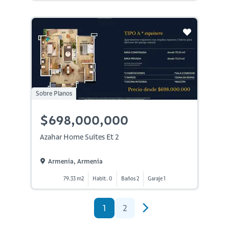
Sobre Planos
$698,000,000
Azahar Home Suites Et 2
Armenia, Armenia
79.33 m2
Habit. 0
Baños 2
Garaje 1
1
2