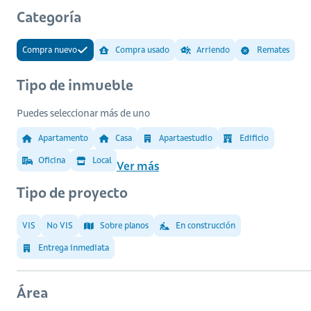
Categoría
Compra nuevo
Compra usado
Arriendo
Remates
Tipo de inmueble
Puedes seleccionar más de uno
Apartamento
Casa
Apartaestudio
Edificio
Oficina
Local
Ver más
Tipo de proyecto
VIS
No VIS
Sobre planos
En construcción
Entrega inmediata
Área