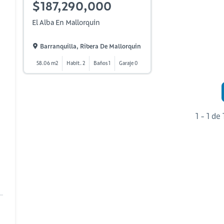
$187,290,000
El Alba En Mallorquin
Barranquilla, Ribera De Mallorquin
58.06 m2
Habit. 2
Baños 1
Garaje 0
1 - 1 de