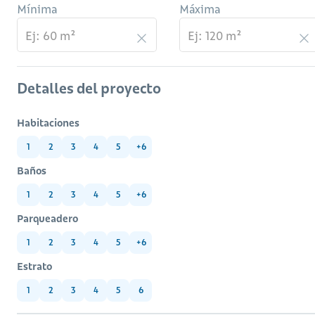
Mínima
Máxima
Detalles del proyecto
Habitaciones
1
2
3
4
5
+6
Baños
1
2
3
4
5
+6
Parqueadero
1
2
3
4
5
+6
Estrato
1
2
3
4
5
6