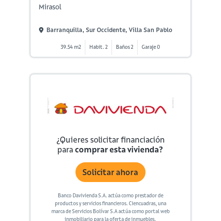
Mirasol
Barranquilla, Sur Occidente, Villa San Pablo
39.54 m2
Habit. 2
Baños 2
Garaje 0
¿Quieres solicitar financiación
para
comprar esta vivienda?
Solicitar ahora
Banco Davivienda S.A. actúa como prestador de
productos y servicios financieros. Ciencuadras, una
marca de Servicios Bolívar S.A actúa como portal web
inmobiliario para la oferta de inmuebles.