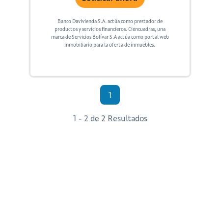
Banco Davivienda S.A. actúa como prestador de
productos y servicios financieros. Ciencuadras, una
marca de Servicios Bolívar S.A actúa como portal web
inmobiliario para la oferta de inmuebles.
1
1 - 2 de 2 Resultados