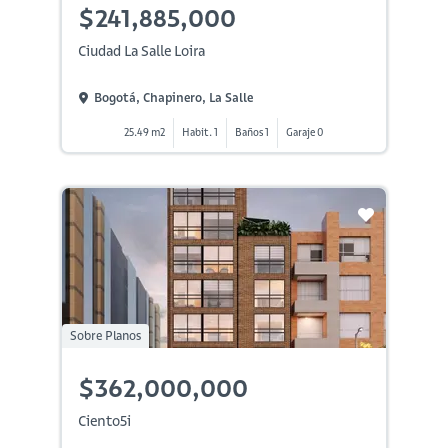
$241,885,000
Ciudad La Salle Loira
Bogotá, Chapinero, La Salle
25.49 m2
Habit. 1
Baños 1
Garaje 0
Sobre Planos
$362,000,000
Ciento5i