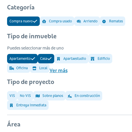
Categoría
Compra nuevo
Compra usado
Arriendo
Remates
Tipo de inmueble
Puedes seleccionar más de uno
Apartamento
Casa
Apartaestudio
Edificio
Oficina
Local
Ver más
Tipo de proyecto
VIS
No VIS
Sobre planos
En construcción
Entrega inmediata
Área