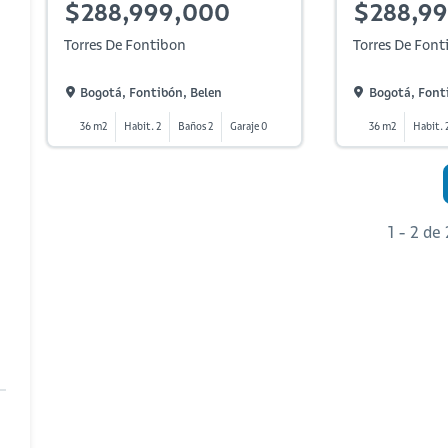
$288,999,000
$288,9
Torres De Fontibon
Torres De Font
Bogotá, Fontibón, Belen
Bogotá, Font
36 m2
Habit. 2
Baños 2
Garaje 0
36 m2
Habit. 
1 - 2 de