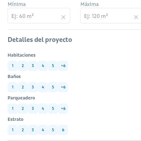
Mínima
Máxima
Detalles del proyecto
Habitaciones
1
2
3
4
5
+6
Baños
1
2
3
4
5
+6
Parqueadero
1
2
3
4
5
+6
Estrato
1
2
3
4
5
6