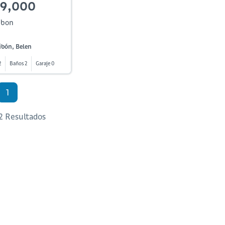
99,000
ibon
ibón, Belen
2
Baños 2
Garaje 0
1
 2 Resultados