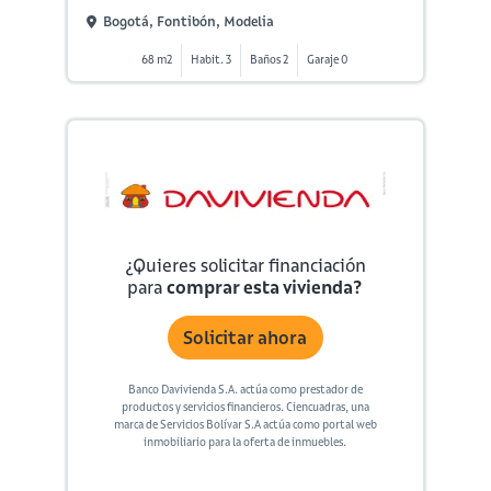
Bogotá, Fontibón, Modelia
68 m2
Habit. 3
Baños 2
Garaje 0
¿Quieres solicitar financiación
para
comprar esta vivienda?
Solicitar ahora
Banco Davivienda S.A. actúa como prestador de
productos y servicios financieros. Ciencuadras, una
marca de Servicios Bolívar S.A actúa como portal web
inmobiliario para la oferta de inmuebles.