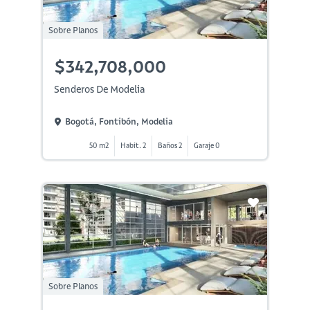
Sobre Planos
$342,708,000
Senderos De Modelia
Bogotá, Fontibón, Modelia
50 m2
Habit. 2
Baños 2
Garaje 0
Sobre Planos