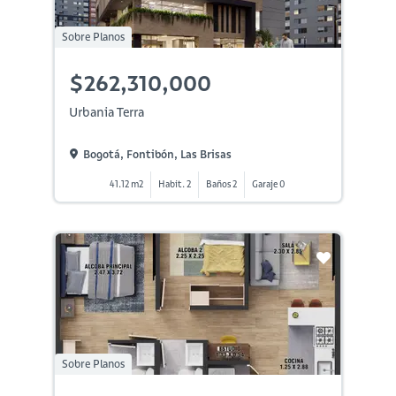
Sobre Planos
$262,310,000
Urbania Terra
Bogotá, Fontibón, Las Brisas
41.12 m2
Habit. 2
Baños 2
Garaje 0
Sobre Planos