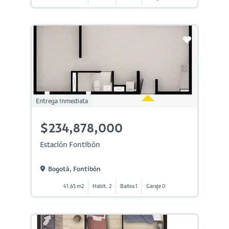
Entrega inmediata
$234,878,000
Estación Fontibón
Bogotá, Fontibón
41.65 m2
Habit. 2
Baños 1
Garaje 0