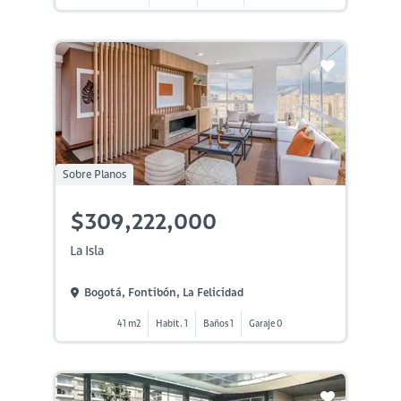
Sobre Planos
$309,222,000
La Isla
Bogotá, Fontibón, La Felicidad
41 m2
Habit. 1
Baños 1
Garaje 0