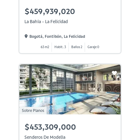
$459,939,020
La Bahia - La Felicidad
Bogotá, Fontibón, La Felicidad
63 m2
Habit. 3
Baños 2
Garaje 0
Sobre Planos
$453,309,000
Senderos De Modelia