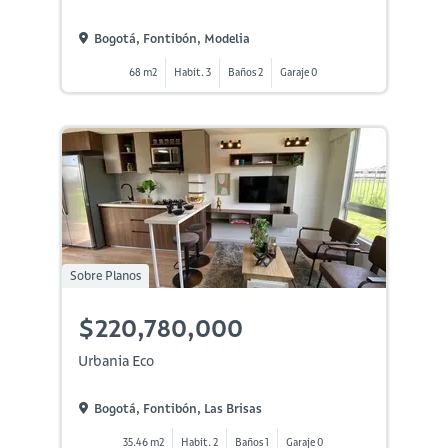
Bogotá, Fontibón, Modelia
68 m2
Habit. 3
Baños 2
Garaje 0
Sobre Planos
$220,780,000
Urbania Eco
Bogotá, Fontibón, Las Brisas
35.46 m2
Habit. 2
Baños 1
Garaje 0