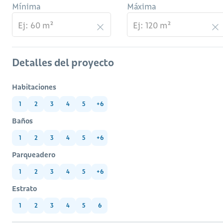
Mínima
Máxima
Detalles del proyecto
Habitaciones
1
2
3
4
5
+6
Baños
1
2
3
4
5
+6
Parqueadero
1
2
3
4
5
+6
Estrato
1
2
3
4
5
6