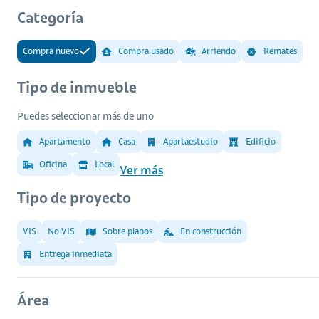
Categoría
Compra nuevo
Compra usado
Arriendo
Remates
Tipo de inmueble
Puedes seleccionar más de uno
Apartamento
Casa
Apartaestudio
Edificio
Oficina
Local
Ver más
Tipo de proyecto
VIS
No VIS
Sobre planos
En construcción
Entrega inmediata
Área