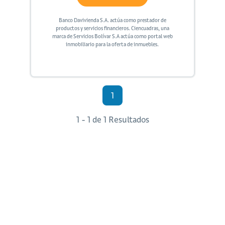
Banco Davivienda S.A. actúa como prestador de
productos y servicios financieros. Ciencuadras, una
marca de Servicios Bolívar S.A actúa como portal web
inmobiliario para la oferta de inmuebles.
1
1 - 1 de 1 Resultados