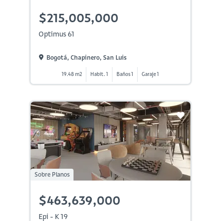
$215,005,000
Optimus 61
Bogotá, Chapinero, San Luis
19.48 m2
Habit. 1
Baños 1
Garaje 1
Sobre Planos
$463,639,000
Epi - K 19