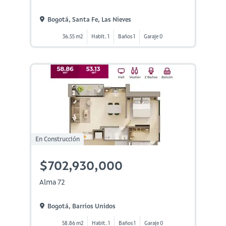
Bogotá, Santa Fe, Las Nieves
36.55 m2
Habit. 1
Baños 1
Garaje 0
En Construcción
$702,930,000
Alma 72
Bogotá, Barrios Unidos
58.86 m2
Habit. 1
Baños 1
Garaje 0