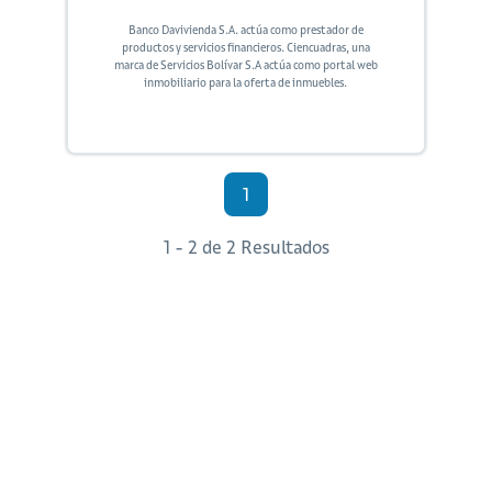
Banco Davivienda S.A. actúa como prestador de
productos y servicios financieros. Ciencuadras, una
marca de Servicios Bolívar S.A actúa como portal web
inmobiliario para la oferta de inmuebles.
1
1 - 2 de 2 Resultados