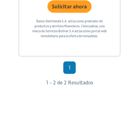
Solicitar ahora
Banco Davivienda S.A. actúa como prestador de
productos y servicios financieros. Ciencuadras, una
marca de Servicios Bolívar S.A actúa como portal web
inmobiliario para la oferta de inmuebles.
1
1 - 2 de 2 Resultados