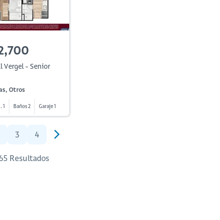
2,700
l Vergel - Senior
as, Otros
. 1
Baños 2
Garaje 1
3
4
 65 Resultados