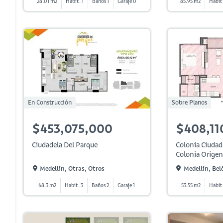
28.01 m2
Habit. 1
Baños 1
Garaje 0
85.95 m2
Habit.
En Construcción
Sobre Planos
$453,075,000
$408,11
Ciudadela Del Parque
Colonia Ciudad
Colonia Origen
Medellín, Otras, Otros
Medellín, Bel
68.3 m2
Habit. 3
Baños 2
Garaje 1
53.55 m2
Habit