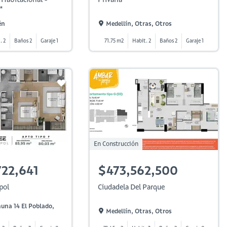
*
én
Medellín, Otras, Otros
. 2
Baños 2
Garaje 1
71.75 m2
Habit. 2
Baños 2
Garaje 1
En Construcción
722,641
$473,562,500
pol
Ciudadela Del Parque
una 14 El Poblado,
Medellín, Otras, Otros