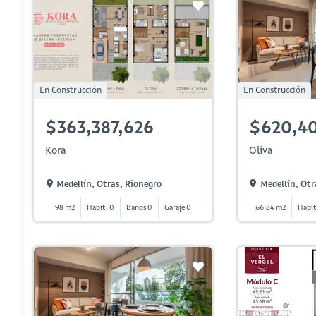
En Construcción
En Construcción
$363,387,626
$620,40
Kora
Oliva
Medellín, Otras, Rionegro
Medellín, Otr
98 m2
Habit. 0
Baños 0
Garaje 0
66.84 m2
Habit