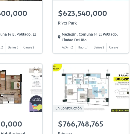
300,000
$623,540,000
River Park
una 14 El Poblado, El
Medellín, Comuna 14 El Poblado,
Ciudad Del Río
 2
Baños 3
Garaje 2
47.4 m2
Habit. 1
Baños 2
Garaje 1
En Construcción
00,000
$766,748,765
 Habitacional -
Privana