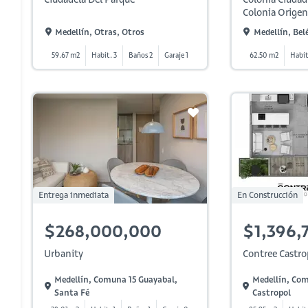
Colonia Origen
Medellín, Otras, Otros
Medellín, Bel
59.67 m2
Habit. 3
Baños 2
Garaje 1
62.50 m2
Habit
Entrega inmediata
En Construcción
$268,000,000
$1,396,
Urbanity
Contree Castro
Medellín, Comuna 15 Guayabal,
Medellín, Com
Santa Fé
Castropol