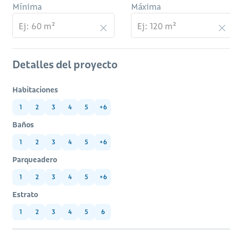
Mínima
Máxima
Detalles del proyecto
Habitaciones
1
2
3
4
5
+6
Baños
1
2
3
4
5
+6
Parqueadero
1
2
3
4
5
+6
Estrato
1
2
3
4
5
6