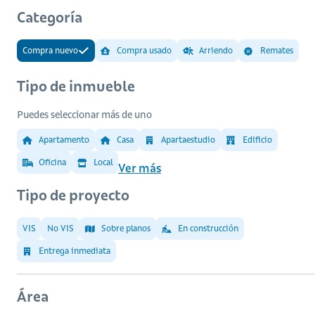
Categoría
Compra nuevo
Compra usado
Arriendo
Remates
Tipo de inmueble
Puedes seleccionar más de uno
Apartamento
Casa
Apartaestudio
Edificio
Oficina
Local
Ver más
Tipo de proyecto
VIS
No VIS
Sobre planos
En construcción
Entrega inmediata
Área