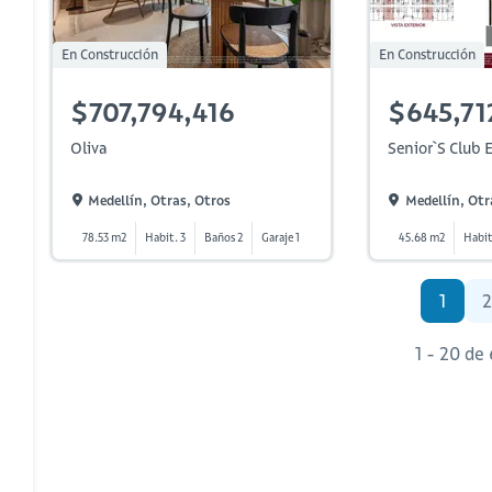
En Construcción
En Construcción
$707,794,416
$645,71
Oliva
Senior`s Club E
Medellín, Otras, Otros
Medellín, Otr
78.53 m2
Habit. 3
Baños 2
Garaje 1
45.68 m2
Habit
1
2
1 - 20 de