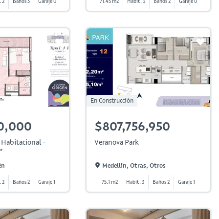
 2
Baños 3
Garaje 0
71.45 m2
Habit. 3
Baños 2
Garaje 0
En Construcción
0,000
$807,756,950
 Habitacional -
Veranova Park
*
én
Medellín, Otras, Otros
. 2
Baños 2
Garaje 1
75.1 m2
Habit. 3
Baños 2
Garaje 1