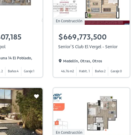
En Construcción
07,185
$669,773,500
pol
Senior`s Club El Vergel - Senior
una 14 El Poblado,
Medellín, Otras, Otros
 2
Baños 4
Garaje 1
46.76 m2
Habit. 1
Baños 2
Garaje 0
En Construcción