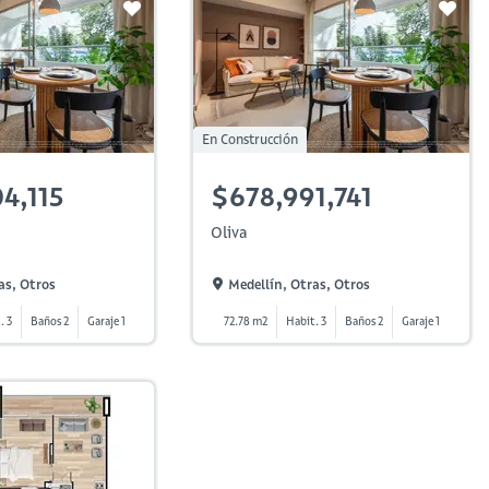
En Construcción
4,115
$678,991,741
Oliva
as, Otros
Medellín, Otras, Otros
. 3
Baños 2
Garaje 1
72.78 m2
Habit. 3
Baños 2
Garaje 1