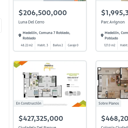
$206,500,000
$1,995,
Luna Del Cerro
Parc Avignon
Medellín, Comuna 7 Robledo,
Medellín, Com
Robledo
Poblado
48.22 m2
Habit. 3
Baños 2
Garaje 0
127.0 m2
Habit.
En Construcción
Sobre Planos
$427,325,000
$468,2
Ciudadela Del Parque
Colonia Ciudad