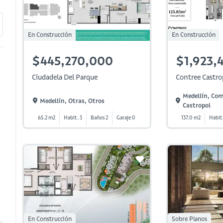
En Construcción
En Construcción
$445,270,000
$1,923,4
Ciudadela Del Parque
Contree Castro
Medellín, Com
Medellín, Otras, Otros
Castropol
65.2 m2
Habit. 3
Baños 2
Garaje 0
137.0 m2
Habit.
En Construcción
Sobre Planos