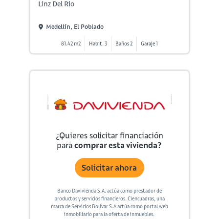
Linz Del Rio
Medellín, El Poblado
81.42 m2
Habit. 3
Baños 2
Garaje 1
¿Quieres solicitar financiación
para
comprar esta vivienda?
Solicitar ahora
Banco Davivienda S.A. actúa como prestador de
productos y servicios financieros. Ciencuadras, una
marca de Servicios Bolívar S.A actúa como portal web
inmobiliario para la oferta de inmuebles.