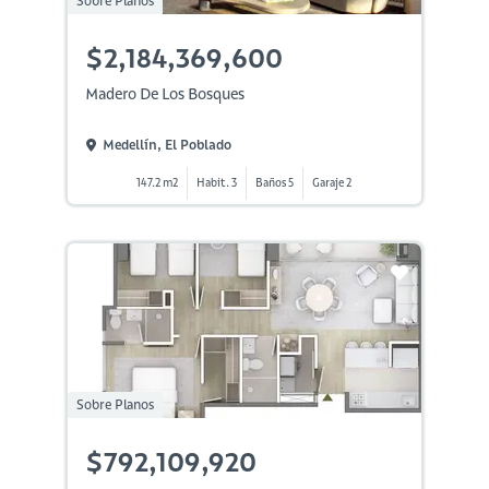
Sobre Planos
$2,184,369,600
Madero De Los Bosques
Medellín, El Poblado
147.2 m2
Habit. 3
Baños 5
Garaje 2
Sobre Planos
$792,109,920