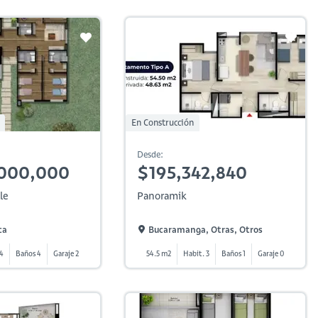
En Construcción
Desde:
,000,000
$195,342,840
le
Panoramik
ca
Bucaramanga, Otras, Otros
 4
Baños 4
Garaje 2
54.5 m2
Habit. 3
Baños 1
Garaje 0