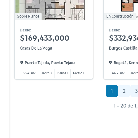
Sobre Planos
En Construcción
Desde:
Desde:
$169,433,000
$332,93
Casas De La Vega
Burgos Castill
Puerto Tejada, Puerto Tejada
Bogotá, Kenne
53.41 m2
Habit. 2
Baños 1
Garaje 1
46.21 m2
Habit
1
2
3
1 - 20 de 