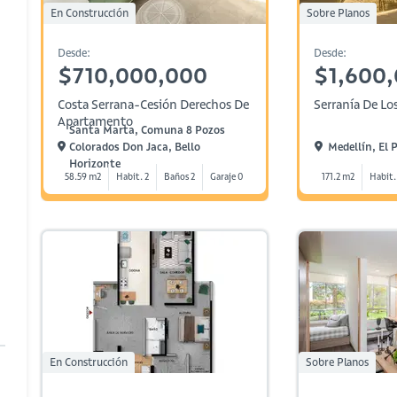
En Construcción
Sobre Planos
Desde:
Desde:
$710,000,000
$1,600
Costa Serrana-Cesión Derechos De
Serranía De Lo
Apartamento
Santa Marta, Comuna 8 Pozos
Colorados Don Jaca, Bello
Medellín, El 
Horizonte
58.59 m2
Habit. 2
Baños 2
Garaje 0
171.2 m2
Habit.
En Construcción
Sobre Planos