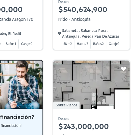
Desde:
00,000
$540,624,900
tancia Aragon 170
Nido - Antioquia
Sabaneta, Sabaneta Rural
én, El Redil
Antioquia, Vereda Pan De Azúcar
2
Baños 1
Garaje 0
58 m2
Habit. 2
Baños 2
Garaje 1
Sobre Planos
financiación?
Desde:
$243,000,000
financiación!