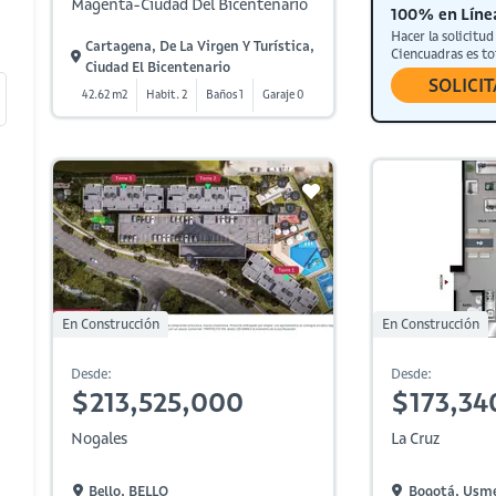
Magenta-Ciudad Del Bicentenario
100% en Líne
Hacer la solicitud
Cartagena, De La Virgen Y Turística,
Ciencuadras es t
Ciudad El Bicentenario
SOLICI
42.62 m2
Habit. 2
Baños 1
Garaje 0
En Construcción
En Construcción
Desde:
Desde:
$213,525,000
$173,34
Nogales
La Cruz
Bello, BELLO
Bogotá, Usme