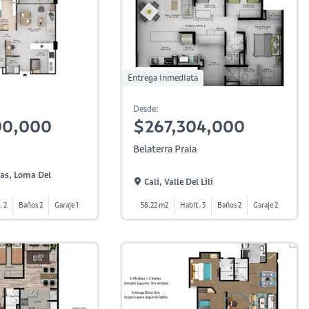
Entrega inmediata
Desde:
00,000
$267,304,000
Belaterra Praia
ras, Loma Del
Cali, Valle Del Lili
. 2
Baños 2
Garaje 1
58.22 m2
Habit. 3
Baños 2
Garaje 2