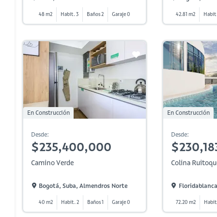
48 m2
Habit. 3
Baños 2
Garaje 0
42.81 m2
Habit.
En Construcción
En Construcción
Desde:
Desde:
$235,400,000
$230,18
Camino Verde
Colina Ruitoqu
Bogotá, Suba, Almendros Norte
Floridablanca
40 m2
Habit. 2
Baños 1
Garaje 0
72.20 m2
Habit