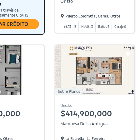
Orizzo
a
 a través de
otalmente GRATIS.
Puerto Colombia, Otras, Otros
TAR CRÉDITO
46.13 m2
Habit. 3
Baños 2
Garaje 0
Sobre Planos
Desde:
0,000
$414,900,000
Marquesa De La Antigua
, Otros
La Estrella, La Ferreira