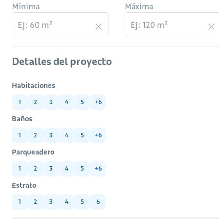
Mínima
Máxima
Detalles del proyecto
Habitaciones
1
2
3
4
5
+6
Baños
1
2
3
4
5
+6
Parqueadero
1
2
3
4
5
+6
Estrato
1
2
3
4
5
6