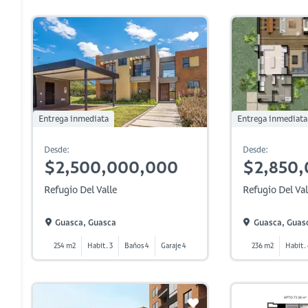
Entrega inmediata
Entrega inmediata
Desde:
Desde:
$2,500,000,000
$2,850
Refugio Del Valle
Refugio Del Val
Guasca, Guasca
Guasca, Guas
254 m2
Habit. 3
Baños 4
Garaje 4
236 m2
Habit.