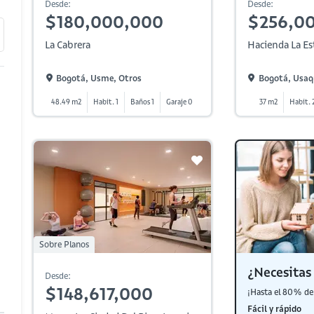
Desde:
Desde:
$180,000,000
$256,0
La Cabrera
Hacienda La Es
Bogotá, Usme, Otros
Bogotá, Usaqu
48.49 m2
Habit. 1
Baños 1
Garaje 0
37 m2
Habit. 
Sobre Planos
¿Necesitas 
Desde:
$148,617,000
¡Hasta el 80% de 
Fácil y rápido