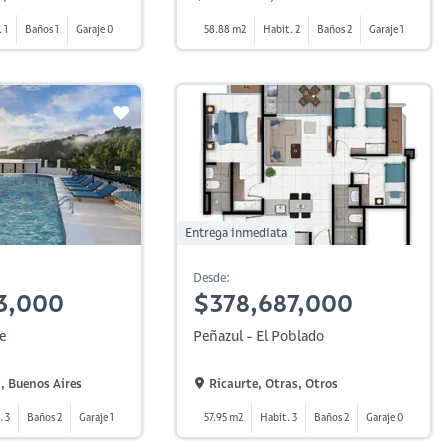
 1
Baños 1
Garaje 0
58.88 m2
Habit. 2
Baños 2
Garaje 1
Entrega inmediata
Desde:
3,000
$378,687,000
e
Peñazul - El Poblado
, Buenos Aires
Ricaurte, Otras, Otros
. 3
Baños 2
Garaje 1
57.95 m2
Habit. 3
Baños 2
Garaje 0