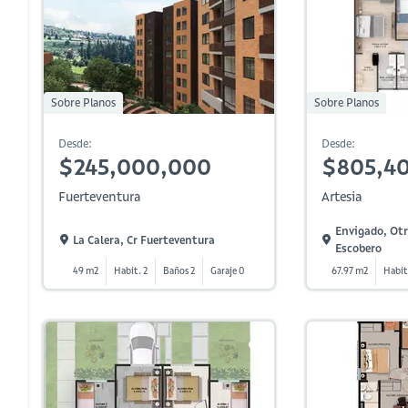
Sobre Planos
Sobre Planos
Desde:
Desde:
$245,000,000
$805,4
Fuerteventura
Artesia
Envigado, Ot
La Calera, Cr Fuerteventura
Escobero
49 m2
Habit. 2
Baños 2
Garaje 0
67.97 m2
Habit