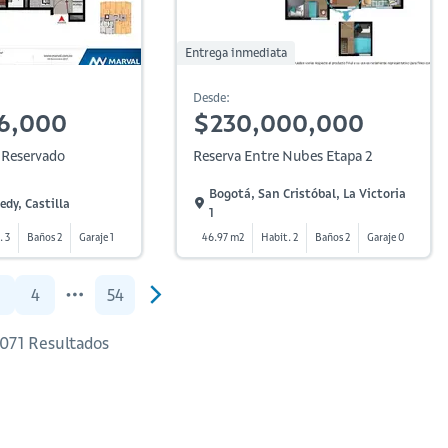
Entrega inmediata
Desde:
6,000
$230,000,000
a Reservado
Reserva Entre Nubes Etapa 2
Bogotá, San Cristóbal, La Victoria
dy, Castilla
1
. 3
Baños 2
Garaje 1
46.97 m2
Habit. 2
Baños 2
Garaje 0
4
54
1,071 Resultados