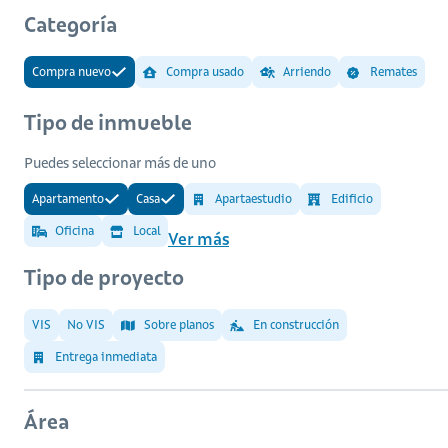
Categoría
Compra nuevo
Compra usado
Arriendo
Remates
Tipo de inmueble
Puedes seleccionar más de uno
Apartamento
Casa
Apartaestudio
Edificio
Oficina
Local
Ver más
Tipo de proyecto
VIS
No VIS
Sobre planos
En construcción
Entrega inmediata
Área