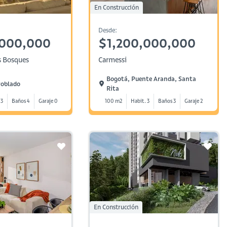
En Construcción
Desde:
,000,000
$1,200,000,000
s Bosques
Carmessi
Bogotá, Puente Aranda, Santa
Poblado
Rita
 3
Baños 4
Garaje 0
100 m2
Habit. 3
Baños 3
Garaje 2
En Construcción