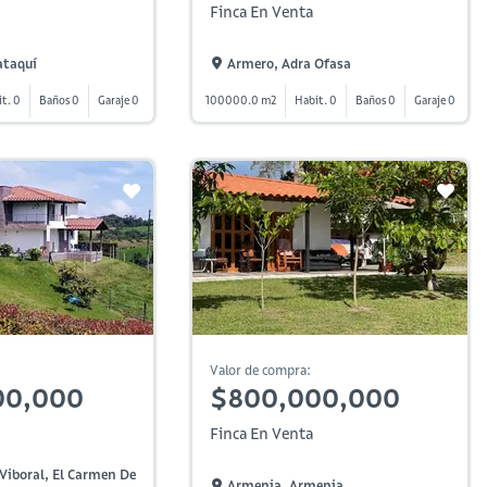
Finca En Venta
ataquí
Armero, Adra Ofasa
t. 0
Baños 0
Garaje 0
100000.0 m2
Habit. 0
Baños 0
Garaje 0
Valor de compra:
00,000
$800,000,000
Finca En Venta
Viboral, El Carmen De
Armenia, Armenia