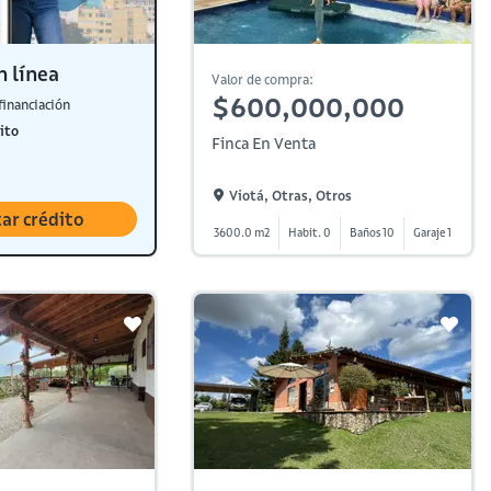
n línea
Valor de compra:
$600,000,000
financiación
ito
Finca En Venta
Viotá, Otras, Otros
tar crédito
3600.0 m2
Habit. 0
Baños 10
Garaje 1