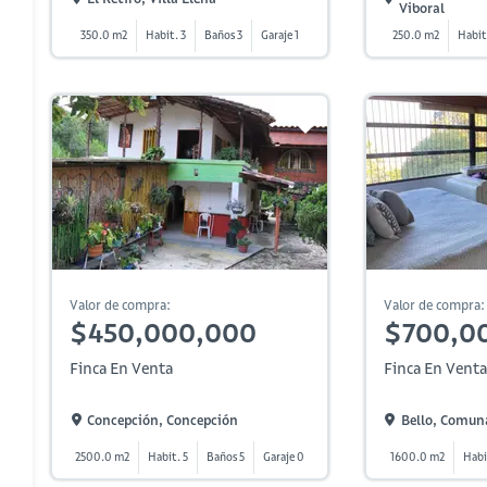
Viboral
350.0 m2
Habit. 3
Baños 3
Garaje 1
250.0 m2
Habit
Valor de compra:
Valor de compra:
$450,000,000
$700,0
Finca En Venta
Finca En Venta
Concepción, Concepción
Bello, Comun
2500.0 m2
Habit. 5
Baños 5
Garaje 0
1600.0 m2
Habi