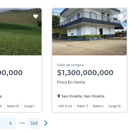
Valor de compra:
00,000
$1,300,000,000
Finca En Venta
a
San Vicente, San Vicente
 0
Baños 10
Garaje 1
400.0 m2
Habit. 3
Baños 4
Garaje 10
4
168