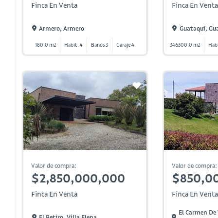
Finca En Venta
Finca En Venta
Armero, Armero
Guataquí, Gu
180.0 m2
Habit. 4
Baños 3
Garaje 4
346300.0 m2
Habi
Valor de compra:
Valor de compra:
$2,850,000,000
$850,0
Finca En Venta
Finca En Venta
El Carmen De 
El Retiro, Villa Elena