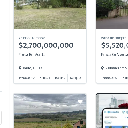
Valor de compra:
Valor de compra:
$2,700,000,000
$5,520
Finca En Venta
Finca En Venta
Bello, BELLO
Villavicencio
19500.0 m2
Habit. 4
Baños 2
Garaje 0
12000.0 m2
Habi