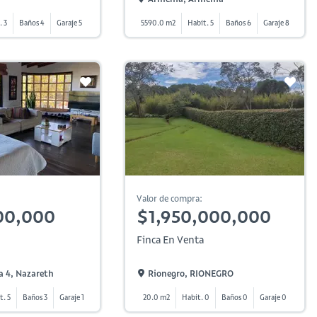
. 3
Baños 4
Garaje 5
5590.0 m2
Habit. 5
Baños 6
Garaje 8
Valor de compra:
00,000
$1,950,000,000
Finca En Venta
a 4, Nazareth
Rionegro, RIONEGRO
t. 5
Baños 3
Garaje 1
20.0 m2
Habit. 0
Baños 0
Garaje 0