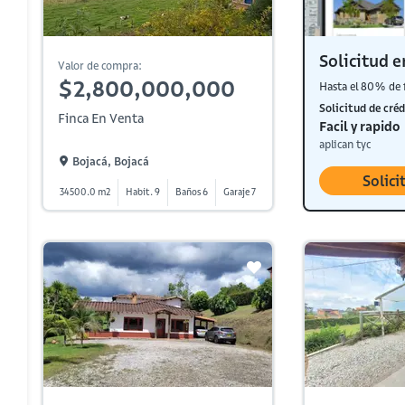
Solicitud e
Valor de compra:
$2,800,000,000
Hasta el 80% de 
Solicitud de créd
Finca En Venta
Facil y rapido
aplican tyc
Bojacá, Bojacá
Solici
34500.0 m2
Habit. 9
Baños 6
Garaje 7