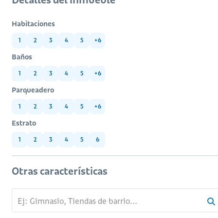
Habitaciones
1
2
3
4
5
+6
Baños
1
2
3
4
5
+6
Parqueadero
1
2
3
4
5
+6
Estrato
1
2
3
4
5
6
Otras características