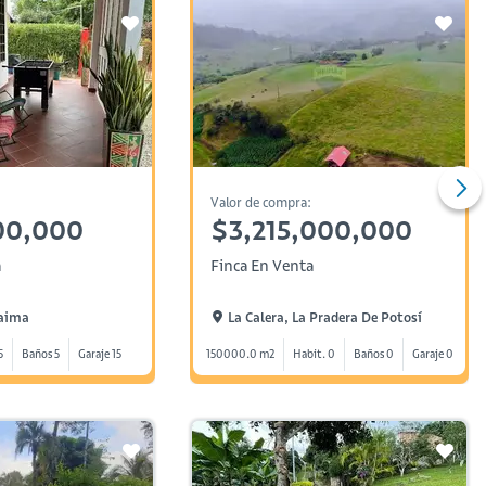
Valor de compra:
00,000
$3,215,000,000
a
Finca En Venta
caima
La Calera, La Pradera De Potosí
5
Baños 5
Garaje 15
150000.0 m2
Habit. 0
Baños 0
Garaje 0