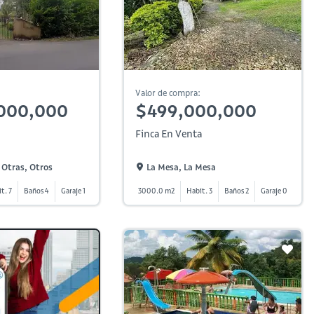
Valor de compra:
,000,000
$499,000,000
Finca En Venta
, Otras, Otros
La Mesa, La Mesa
t. 7
Baños 4
Garaje 1
3000.0 m2
Habit. 3
Baños 2
Garaje 0