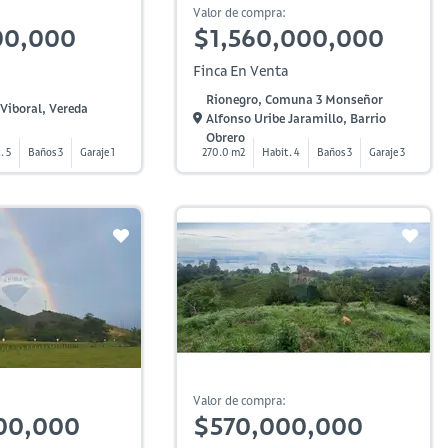
Valor de compra:
00,000
$1,560,000,000
Finca En Venta
Rionegro, Comuna 3 Monseñor
Viboral, Vereda
Alfonso Uribe Jaramillo, Barrio
Obrero
. 5
Baños 3
Garaje 1
270.0 m2
Habit. 4
Baños 3
Garaje 3
Valor de compra:
00,000
$570,000,000