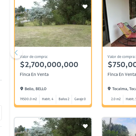
Valor de compra:
Valor de compra:
$2,700,000,000
$750,0
Finca En Venta
Finca En Vent
Bello, BELLO
Tocaima, To
19500.0 m2
Habit. 4
Baños 2
Garaje 0
2.0 m2
Habit. 