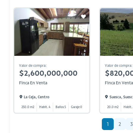
Valor de compra:
Valor de compra:
$2,600,000,000
$820,0
Finca En Venta
Finca En Venta
La Ceja, Centro
Suesca, Suesc
250.0 m2
Habit. 4
Baños 5
Garaje 0
20.0 m2
Habit.
1
2
3