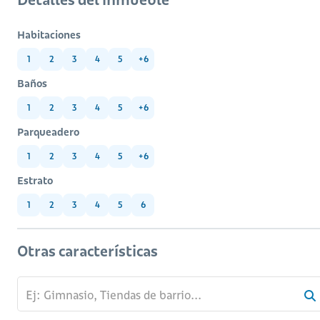
Habitaciones
1
2
3
4
5
+6
Baños
1
2
3
4
5
+6
Parqueadero
1
2
3
4
5
+6
Estrato
1
2
3
4
5
6
Otras características