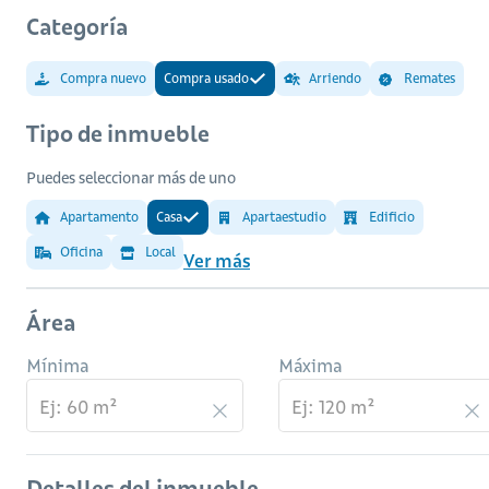
Categoría
Compra nuevo
Compra usado
Arriendo
Remates
Tipo de inmueble
Puedes seleccionar más de uno
Apartamento
Casa
Apartaestudio
Edificio
Oficina
Local
Ver más
Área
Mínima
Máxima
Detalles del inmueble