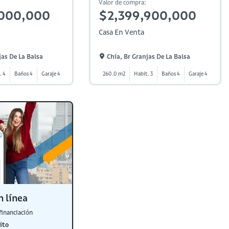
Valor de compra:
,000,000
$2,399,900,000
Casa En Venta
jas De La Balsa
Chía, Br Granjas De La Balsa
. 4
Baños 4
Garaje 4
260.0 m2
Habit. 3
Baños 4
Garaje 4
n línea
financiación
ito