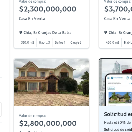
Valor de compra:
Valor de compra:
$2,300,000,000
$3,700
Casa En Venta
Casa En Venta
Chía, Br Granjas De La Balsa
Chía, Br Gran
330.0 m2
Habit. 3
Baños 4
Garaje 6
420.0 m2
Habit
Solicitud e
Valor de compra:
$2,800,000,000
Hasta el 80% de 
Solicitud de créd