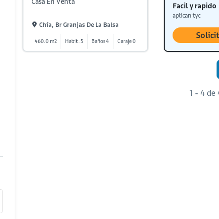
Casa En Venta
Facil y rapido
aplican tyc
Chía, Br Granjas De La Balsa
Solici
460.0 m2
Habit. 5
Baños 4
Garaje 0
1 - 4 de