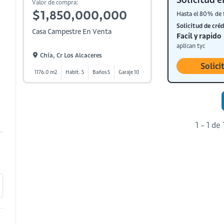
Valor de compra:
$1,850,000,000
Hasta el 80% de 
Solicitud de créd
Casa Campestre En Venta
Facil y rapido
aplican tyc
Chía, Cr Los Alcaceres
Solici
1176.0 m2
Habit. 5
Baños 5
Garaje 10
1 - 1 de