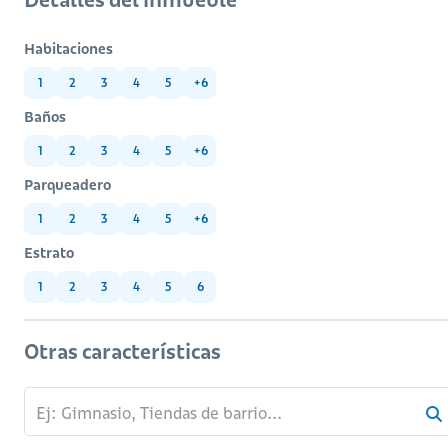
Habitaciones
1
2
3
4
5
+6
Baños
1
2
3
4
5
+6
Parqueadero
1
2
3
4
5
+6
Estrato
1
2
3
4
5
6
Otras características