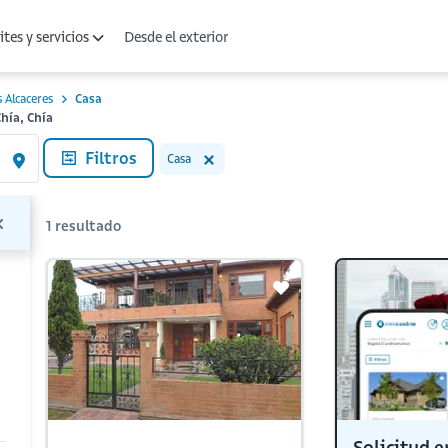
Desde el exterior
tes y servicios
s Alcaceres
Casa
Chía, Chía
Filtros
Casa
1
resultado
Solicitud e