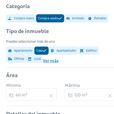
Categoría
Compra nuevo
Compra usado
Arriendo
Remates
Tipo de inmueble
Puedes seleccionar más de uno
Apartamento
Casa
Apartaestudio
Edificio
Oficina
Local
Ver más
Área
Mínima
Máxima
Detalles del inmueble