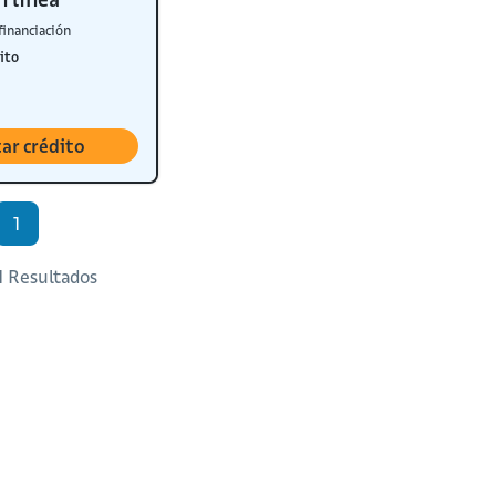
financiación
ito
tar crédito
1
 1 Resultados