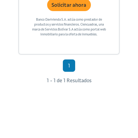
Solicitar ahora
Banco Davivienda S.A. actúa como prestador de
productos y servicios financieros. Ciencuadras, una
marca de Servicios Bolívar S.A actúa como portal web
inmobiliario para la oferta de inmuebles.
1
1 - 1 de 1 Resultados