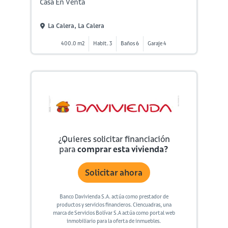
Casa En Venta
La Calera, La Calera
400.0 m2
Habit. 3
Baños 6
Garaje 4
¿Quieres solicitar financiación
para
comprar esta vivienda?
Solicitar ahora
Banco Davivienda S.A. actúa como prestador de
productos y servicios financieros. Ciencuadras, una
marca de Servicios Bolívar S.A actúa como portal web
inmobiliario para la oferta de inmuebles.