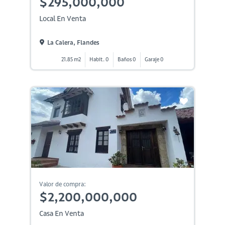
$295,000,000
Local En Venta
La Calera, Flandes
21.85 m2
Habit. 0
Baños 0
Garaje 0
Valor de compra:
$2,200,000,000
Casa En Venta