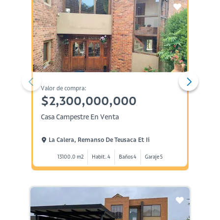
Valor de compra:
Valor d
$2,300,000,000
$2,
Casa Campestre En Venta
Casa E
La Calera, Remanso De Teusaca Et Ii
La Ca
13100.0 m2
Habit. 4
Baños 4
Garaje 5
1