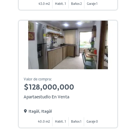
43.0 m2
Habit. 1
Baños 2
Garaje 1
Valor de compra:
$128,000,000
Apartaestudio En Venta
Itagüí, Itagüí
40.0 m2
Habit. 1
Baños 1
Garaje 0