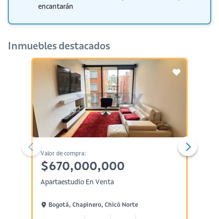
encantarán
Inmuebles destacados
Valor de compra:
Valor d
$670,000,000
$31
Apartaestudio En Venta
Aparta
Bogotá, Chapinero, Chicó Norte
Bogo