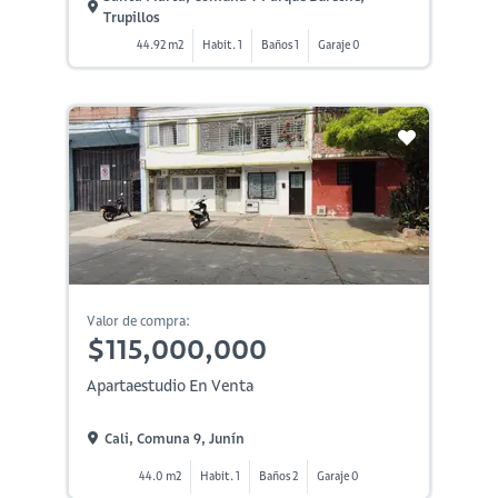
Trupillos
44.92 m2
Habit. 1
Baños 1
Garaje 0
Valor de compra:
$115,000,000
Apartaestudio En Venta
Cali, Comuna 9, Junín
44.0 m2
Habit. 1
Baños 2
Garaje 0