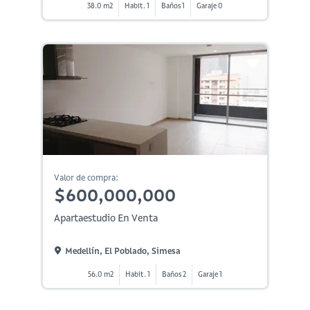
38.0 m2
Habit. 1
Baños 1
Garaje 0
Valor de compra:
$600,000,000
Apartaestudio En Venta
Medellín, El Poblado, Simesa
56.0 m2
Habit. 1
Baños 2
Garaje 1