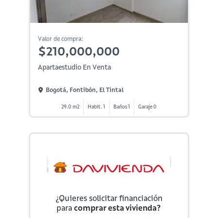
Valor de compra:
$210,000,000
Apartaestudio En Venta
Bogotá, Fontibón, El Tintal
29.0 m2
Habit. 1
Baños 1
Garaje 0
¿Quieres solicitar financiación
para
comprar esta vivienda?