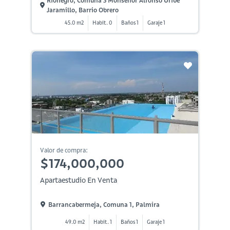
Rionegro, Comuna 3 Monseñor Alfonso Uribe
Jaramillo, Barrio Obrero
45.0 m2
Habit. 0
Baños 1
Garaje 1
Valor de compra:
$174,000,000
Apartaestudio En Venta
Barrancabermeja, Comuna 1, Palmira
49.0 m2
Habit. 1
Baños 1
Garaje 1