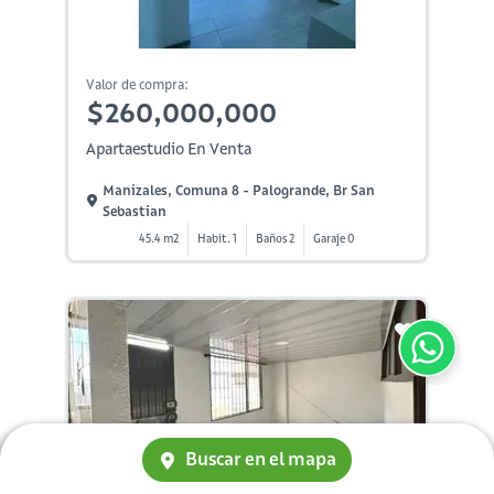
Valor de compra:
$260,000,000
Apartaestudio En Venta
Manizales, Comuna 8 - Palogrande, Br San
Sebastian
45.4 m2
Habit. 1
Baños 2
Garaje 0
Buscar en el mapa