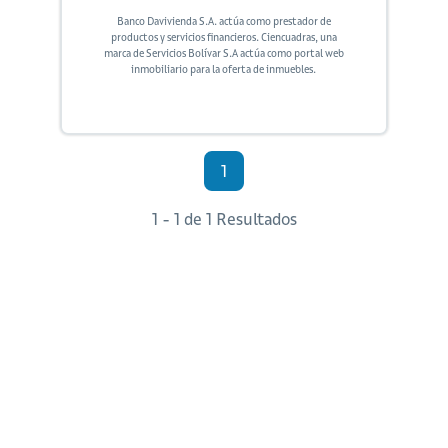
Banco Davivienda S.A. actúa como prestador de
productos y servicios financieros. Ciencuadras, una
marca de Servicios Bolívar S.A actúa como portal web
inmobiliario para la oferta de inmuebles.
1
1 - 1 de 1 Resultados