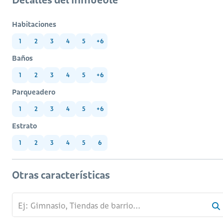
Habitaciones
1
2
3
4
5
+6
Baños
1
2
3
4
5
+6
Parqueadero
1
2
3
4
5
+6
Estrato
1
2
3
4
5
6
Otras características