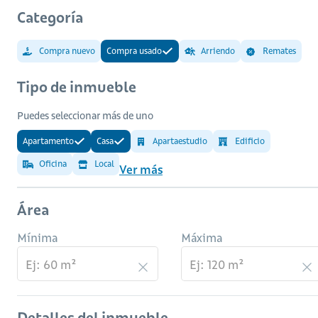
Categoría
Compra nuevo
Compra usado
Arriendo
Remates
Tipo de inmueble
Puedes seleccionar más de uno
Apartamento
Casa
Apartaestudio
Edificio
Oficina
Local
Ver más
Área
Mínima
Máxima
Detalles del inmueble