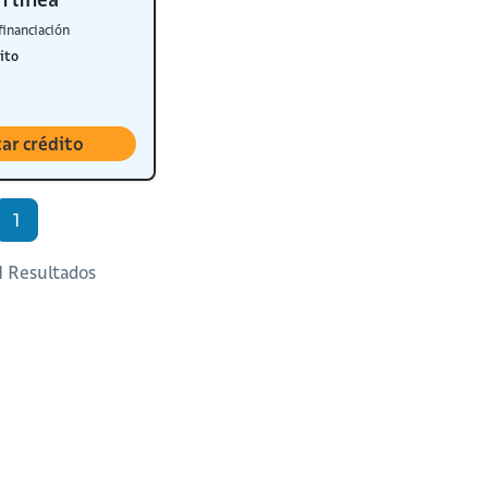
financiación
ito
tar crédito
1
 1 Resultados