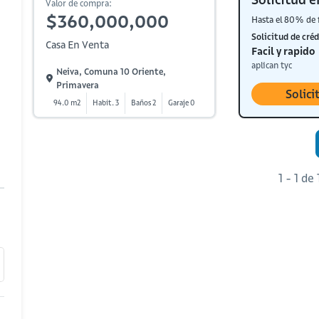
Valor de compra:
$360,000,000
Hasta el 80% de 
Solicitud de créd
Casa En Venta
Facil y rapido
aplican tyc
Neiva, Comuna 10 Oriente,
Primavera
Solici
94.0 m2
Habit. 3
Baños 2
Garaje 0
1 - 1 de