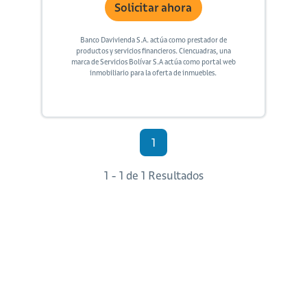
Solicitar ahora
Banco Davivienda S.A. actúa como prestador de
productos y servicios financieros. Ciencuadras, una
marca de Servicios Bolívar S.A actúa como portal web
inmobiliario para la oferta de inmuebles.
1
1 - 1 de 1 Resultados