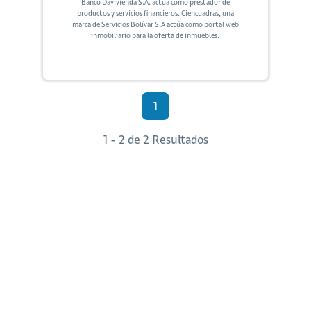
Banco Davivienda S.A. actúa como prestador de
productos y servicios financieros. Ciencuadras, una
marca de Servicios Bolívar S.A actúa como portal web
inmobiliario para la oferta de inmuebles.
1
1 - 2 de 2 Resultados