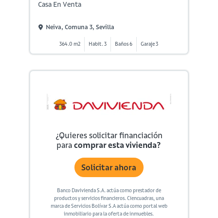
Casa En Venta
Neiva, Comuna 3, Sevilla
364.0 m2
Habit. 3
Baños 6
Garaje 3
¿Quieres solicitar financiación
para
comprar esta vivienda?
Solicitar ahora
Banco Davivienda S.A. actúa como prestador de
productos y servicios financieros. Ciencuadras, una
marca de Servicios Bolívar S.A actúa como portal web
inmobiliario para la oferta de inmuebles.