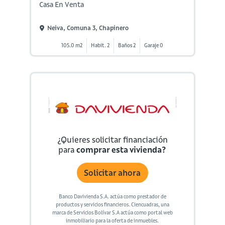
Casa En Venta
Neiva, Comuna 3, Chapinero
105.0 m2
Habit. 2
Baños 2
Garaje 0
¿Quieres solicitar financiación
para
comprar esta vivienda?
Solicitar ahora
Banco Davivienda S.A. actúa como prestador de
productos y servicios financieros. Ciencuadras, una
marca de Servicios Bolívar S.A actúa como portal web
inmobiliario para la oferta de inmuebles.