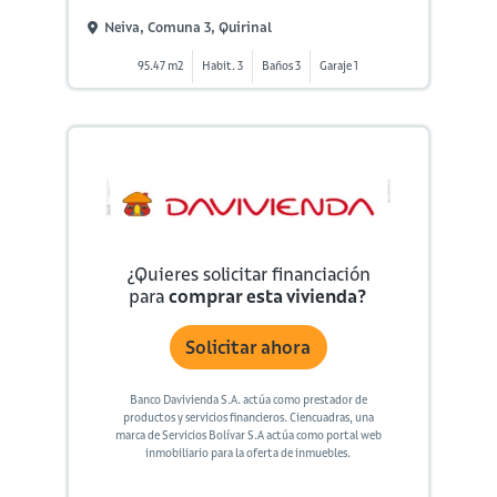
Neiva, Comuna 3, Quirinal
95.47 m2
Habit. 3
Baños 3
Garaje 1
¿Quieres solicitar financiación
para
comprar esta vivienda?
Solicitar ahora
Banco Davivienda S.A. actúa como prestador de
productos y servicios financieros. Ciencuadras, una
marca de Servicios Bolívar S.A actúa como portal web
inmobiliario para la oferta de inmuebles.