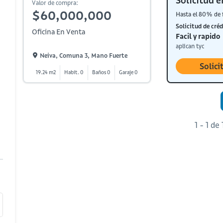
Solicitud e
Valor de compra:
$60,000,000
Hasta el 80% de 
Solicitud de créd
Oficina En Venta
Facil y rapido
aplican tyc
Neiva, Comuna 3, Mano Fuerte
Solici
19.24 m2
Habit. 0
Baños 0
Garaje 0
1 - 1 de