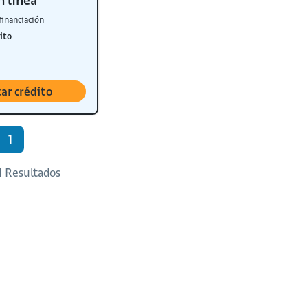
n línea
financiación
ito
tar crédito
1
 1 Resultados