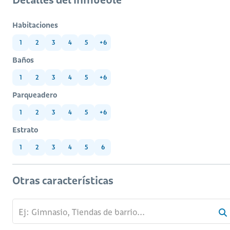
Habitaciones
1
2
3
4
5
+6
Baños
1
2
3
4
5
+6
Parqueadero
1
2
3
4
5
+6
Estrato
1
2
3
4
5
6
Otras características