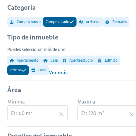
Categoría
Compra nuevo
Compra usado
Arriendo
Remates
Tipo de inmueble
Puedes seleccionar más de uno
Apartamento
Casa
Apartaestudio
Edificio
Oficina
Local
Ver más
Área
Mínima
Máxima
Detalles del inmueble