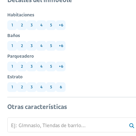
Habitaciones
1
2
3
4
5
+6
Baños
1
2
3
4
5
+6
Parqueadero
1
2
3
4
5
+6
Estrato
1
2
3
4
5
6
Otras características