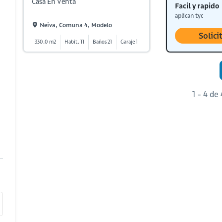
Casa En Venta
Facil y rapido
aplican tyc
Neiva, Comuna 4, Modelo
Solici
330.0 m2
Habit. 11
Baños 21
Garaje 1
1 - 4 de